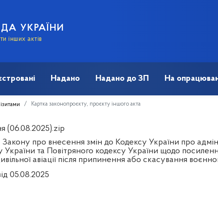
АДА УКРАЇНИ
и інших актів
єстровані
Надано
Надано до ЗП
На опрацюван
Картка законопроєкту, проєкту іншого акта
візитами
 (06.08.2025).zip
 Закону про внесення змін до Кодексу України про адмі
у України та Повітряного кодексу України щодо посиленн
цивільної авіації після припинення або скасування воєнно
ід 05.08.2025