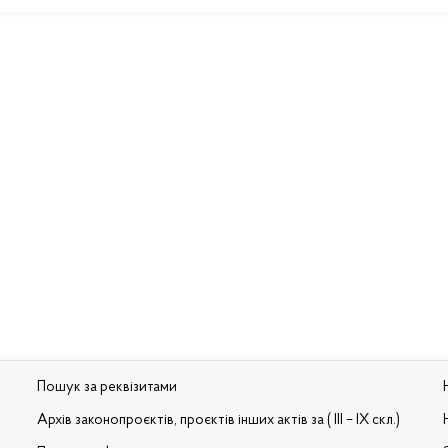
Пошук за реквізитами
Архів законопроєктів, проєктів інших актів за ( III – IX скл.)