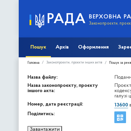
РАДА
ВЕРХОВНА Р
Законопроєкти, проєкт
Пошук
Архів
Оформлення
Заре
Законопроєкти, проєкти інших актів
Головна
Пошук за рек
Назва файлу:
Подання
Назва законопроєкту, проєкту
Проєкт
іншого акта:
кодекс
галузі 
Номер, дата реєстрації:
13600
в
Поділитись:
Завантажити