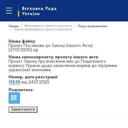
Законопроєкти, проєкти інших актів
Головна
Пошук за реквізитами
Картка законопроєкту, проєкту іншого акта
Назва файлу:
Проєкт Постанови до Закону (іншого Акта)
(27.07.2025).zip
Назва законопроєкту, проєкту іншого акта:
Проєкт Закону про внесення змін до Податкового
кодексу України щодо заохочення моряків до підтримки
української економіки
Номер, дата реєстрації:
13530
від 24.07.2025
Поділитись:
Завантажити