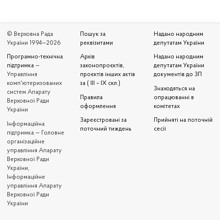
© Верховна Рада
Пошук за
Надано народним
України 1994—2026
реквізитами
депутатам України
Програмно-технічна
Архів
Надано народним
підтримка
—
законопроєктів,
депутатам України
Управління
проєктів інших актів
документів до ЗП
комп'ютеризованих
за ( III – IX скл.)
Знаходяться на
систем Апарату
Правила
опрацюванні в
Верховної Ради
оформлення
комітетах
України
Зареєстровані за
Прийняті на поточній
Iнформаційна
поточний тиждень
сесії
підтримка — Головне
організаційне
управління Апарату
Верховної Ради
України,
Інформаційне
управління Апарату
Верховної Ради
України