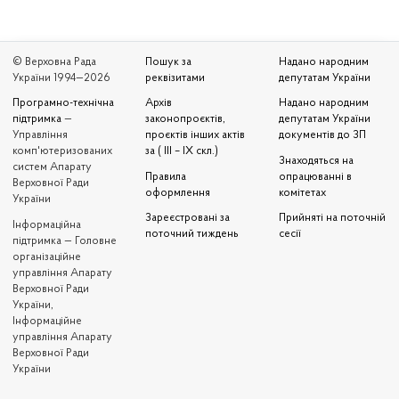
© Верховна Рада
Пошук за
Надано народним
України 1994—2026
реквізитами
депутатам України
Програмно-технічна
Архів
Надано народним
підтримка
—
законопроєктів,
депутатам України
Управління
проєктів інших актів
документів до ЗП
комп'ютеризованих
за ( III – IX скл.)
Знаходяться на
систем Апарату
Правила
опрацюванні в
Верховної Ради
оформлення
комітетах
України
Зареєстровані за
Прийняті на поточній
Iнформаційна
поточний тиждень
сесії
підтримка — Головне
організаційне
управління Апарату
Верховної Ради
України,
Інформаційне
управління Апарату
Верховної Ради
України