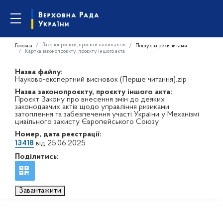
Законопроєкти, проєкти інших актів
Головна
Пошук за реквізитами
Картка законопроєкту, проєкту іншого акта
Назва файлу:
Науково-експертний висновок (Перше читання).zip
Назва законопроєкту, проєкту іншого акта:
Проєкт Закону про внесення змін до деяких
законодавчих актів щодо управління ризиками
затоплення та забезпечення участі України у Механізмі
цивільного захисту Європейського Союзу
Номер, дата реєстрації:
13418
від 25.06.2025
Поділитись:
Завантажити