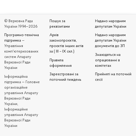
© Верховна Рада
Пошук за
Надано народним
України 1994—2026
реквізитами
депутатам України
Програмно-технічна
Архів
Надано народним
підтримка
—
законопроєктів,
депутатам України
Управління
проєктів інших актів
документів до ЗП
комп'ютеризованих
за ( III – IX скл.)
Знаходяться на
систем Апарату
Правила
опрацюванні в
Верховної Ради
оформлення
комітетах
України
Зареєстровані за
Прийняті на поточній
Iнформаційна
поточний тиждень
сесії
підтримка — Головне
організаційне
управління Апарату
Верховної Ради
України,
Інформаційне
управління Апарату
Верховної Ради
України