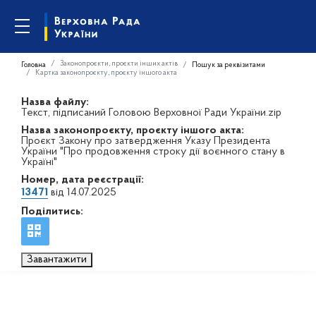
Законопроєкти, проєкти інших актів
Головна
Пошук за реквізитами
Картка законопроєкту, проєкту іншого акта
Назва файлу:
Текст, підписаний Головою Верховної Ради України.zip
Назва законопроєкту, проєкту іншого акта:
Проєкт Закону про затвердження Указу Президента
України "Про продовження строку дії воєнного стану в
Україні"
Номер, дата реєстрації:
13471
від 14.07.2025
Поділитись:
Завантажити