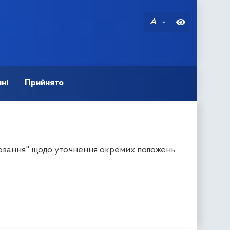
A
ні
Прийнято
іювання" щодо уточнення окремих положень