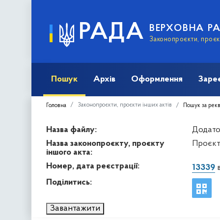
РАДА
ВЕРХОВНА Р
Законопроєкти, проєкт
Пошук
Архів
Оформлення
Заре
Законопроєкти, проєкти інших актів
Головна
Пошук за рек
Назва файлу:
Додато
Назва законопроєкту, проєкту
Проєкт
іншого акта:
Номер, дата реєстрації:
13339
в
Поділитись:
Завантажити