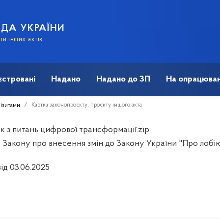
АДА УКРАЇНИ
и інших актів
єстровані
Надано
Надано до ЗП
На опрацюван
Картка законопроєкту, проєкту іншого акта
візитами
к з питань цифрової трансформації.zip
 Закону про внесення змін до Закону України "Про лоб
ід 03.06.2025