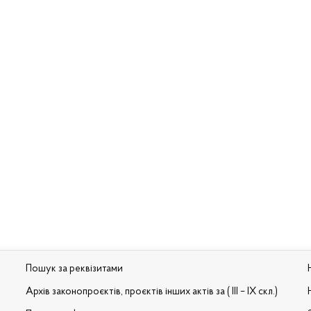
Пошук за реквізитами
Архів законопроєктів, проєктів інших актів за ( III – IX скл.)