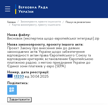
Законопроєкти, проєкти інших актів
Головна
Пошук за реквізитами
Картка законопроєкту, проєкту іншого акта
Назва файлу:
Висновок (експертиза щодо європейської інтеграції).zip
Назва законопроєкту, проєкту іншого акта:
Проєкт Закону про внесення змін до деяких
законодавчих актів України щодо забезпечення
відповідності актам права Європейського Союзу та
відповідним критеріям, встановленим Європейською
платіжною радою, з метою приєднання України до
Єдиної зони платежів у євро (SEPA)
Номер, дата реєстрації:
13233
від 30.04.2025
Поділитись:
Завантажити