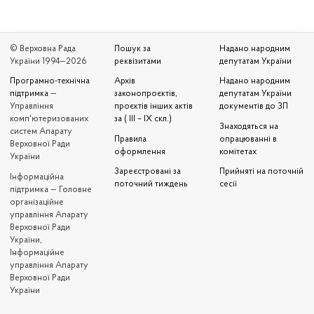
© Верховна Рада
Пошук за
Надано народним
України 1994—2026
реквізитами
депутатам України
Програмно-технічна
Архів
Надано народним
підтримка
—
законопроєктів,
депутатам України
Управління
проєктів інших актів
документів до ЗП
комп'ютеризованих
за ( III – IX скл.)
Знаходяться на
систем Апарату
Правила
опрацюванні в
Верховної Ради
оформлення
комітетах
України
Зареєстровані за
Прийняті на поточній
Iнформаційна
поточний тиждень
сесії
підтримка — Головне
організаційне
управління Апарату
Верховної Ради
України,
Інформаційне
управління Апарату
Верховної Ради
України