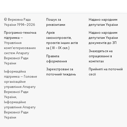
© Верховна Рада
Пошук за
Надано народним
України 1994—2026
реквізитами
депутатам України
Програмно-технічна
Архів
Надано народним
підтримка
—
законопроєктів,
депутатам України
Управління
проєктів інших актів
документів до ЗП
комп'ютеризованих
за ( III – IX скл.)
Знаходяться на
систем Апарату
Правила
опрацюванні в
Верховної Ради
оформлення
комітетах
України
Зареєстровані за
Прийняті на поточній
Iнформаційна
поточний тиждень
сесії
підтримка — Головне
організаційне
управління Апарату
Верховної Ради
України,
Інформаційне
управління Апарату
Верховної Ради
України