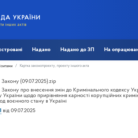
АДА УКРАЇНИ
и інших актів
єстровані
Надано
Надано до ЗП
На опрацюван
Картка законопроєкту, проєкту іншого акта
візитами
Закону (09.07.2025).zip
 Закону про внесення змін до Кримінального кодексу Ук
у України щодо прирівняння карності корупційних крим
од воєнного стану в Україні
1
від 09.07.2025