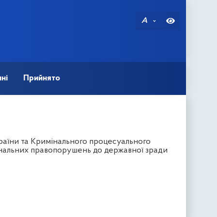
A
ні
Прийнято
раїни та Кримінального процесуального
інальних правопорушень до державної зради