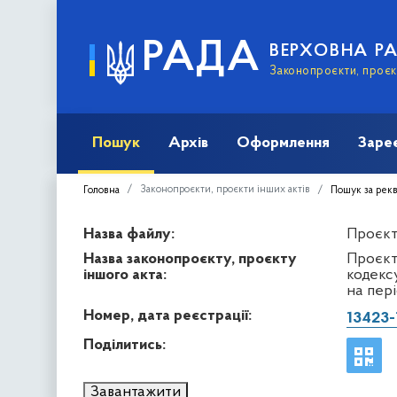
РАДА
ВЕРХОВНА Р
Законопроєкти, проєкт
Пошук
Архів
Оформлення
Заре
Законопроєкти, проєкти інших актів
Головна
Пошук за рек
Назва файлу:
Проєкт 
Назва законопроєкту, проєкту
Проєкт
іншого акта:
кодекс
на пері
Номер, дата реєстрації:
13423-
Поділитись:
Завантажити