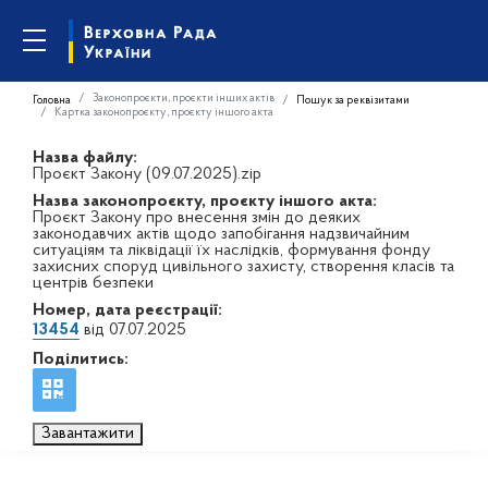
Законопроєкти, проєкти інших актів
Головна
Пошук за реквізитами
Картка законопроєкту, проєкту іншого акта
Назва файлу:
Проєкт Закону (09.07.2025).zip
Назва законопроєкту, проєкту іншого акта:
Проєкт Закону про внесення змін до деяких
законодавчих актів щодо запобігання надзвичайним
ситуаціям та ліквідації їх наслідків, формування фонду
захисних споруд цивільного захисту, створення класів та
центрів безпеки
Номер, дата реєстрації:
13454
від 07.07.2025
Поділитись:
Завантажити