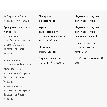
© Верховна Рада
Пошук за
Надано народним
України 1994—2026
реквізитами
депутатам України
Програмно-технічна
Архів
Надано народним
підтримка
—
законопроєктів,
депутатам України
Управління
проєктів інших актів
документів до ЗП
комп'ютеризованих
за ( III – IX скл.)
Знаходяться на
систем Апарату
Правила
опрацюванні в
Верховної Ради
оформлення
комітетах
України
Зареєстровані за
Прийняті на поточній
Iнформаційна
поточний тиждень
сесії
підтримка — Головне
організаційне
управління Апарату
Верховної Ради
України,
Інформаційне
управління Апарату
Верховної Ради
України