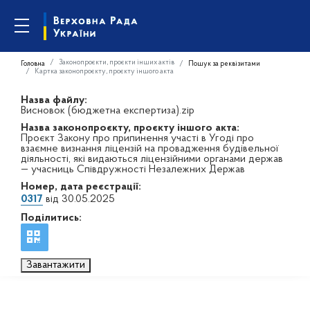
Законопроєкти, проєкти інших актів
Головна
Пошук за реквізитами
Картка законопроєкту, проєкту іншого акта
Назва файлу:
Висновок (бюджетна експертиза).zip
Назва законопроєкту, проєкту іншого акта:
Проєкт Закону про припинення участі в Угоді про
взаємне визнання ліцензій на провадження будівельної
діяльності, які видаються ліцензійними органами держав
— учасниць Співдружності Незалежних Держав
Номер, дата реєстрації:
0317
від 30.05.2025
Поділитись:
Завантажити