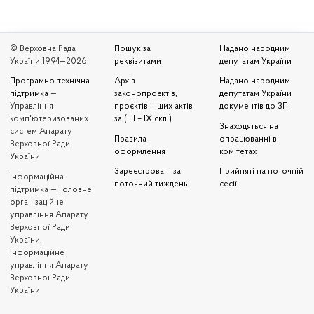
© Верховна Рада
Пошук за
Надано народним
України 1994—2026
реквізитами
депутатам України
Програмно-технічна
Архів
Надано народним
підтримка
—
законопроєктів,
депутатам України
Управління
проєктів інших актів
документів до ЗП
комп'ютеризованих
за ( III – IX скл.)
Знаходяться на
систем Апарату
Правила
опрацюванні в
Верховної Ради
оформлення
комітетах
України
Зареєстровані за
Прийняті на поточній
Iнформаційна
поточний тиждень
сесії
підтримка — Головне
організаційне
управління Апарату
Верховної Ради
України,
Інформаційне
управління Апарату
Верховної Ради
України