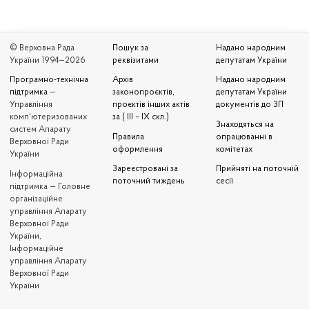
© Верховна Рада
Пошук за
Надано народним
України 1994—2026
реквізитами
депутатам України
Програмно-технічна
Архів
Надано народним
підтримка
—
законопроєктів,
депутатам України
Управління
проєктів інших актів
документів до ЗП
комп'ютеризованих
за ( III – IX скл.)
Знаходяться на
систем Апарату
Правила
опрацюванні в
Верховної Ради
оформлення
комітетах
України
Зареєстровані за
Прийняті на поточній
Iнформаційна
поточний тиждень
сесії
підтримка — Головне
організаційне
управління Апарату
Верховної Ради
України,
Інформаційне
управління Апарату
Верховної Ради
України