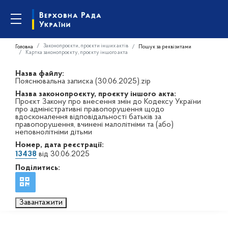
Законопроєкти, проєкти інших актів
Головна
Пошук за реквізитами
Картка законопроєкту, проєкту іншого акта
Назва файлу:
Пояснювальна записка (30.06.2025).zip
Назва законопроєкту, проєкту іншого акта:
Проєкт Закону про внесення змін до Кодексу України
про адміністративні правопорушення щодо
вдосконалення відповідальності батьків за
правопорушення, вчинені малолітніми та (або)
неповнолітніми дітьми
Номер, дата реєстрації:
13438
від 30.06.2025
Поділитись:
Завантажити