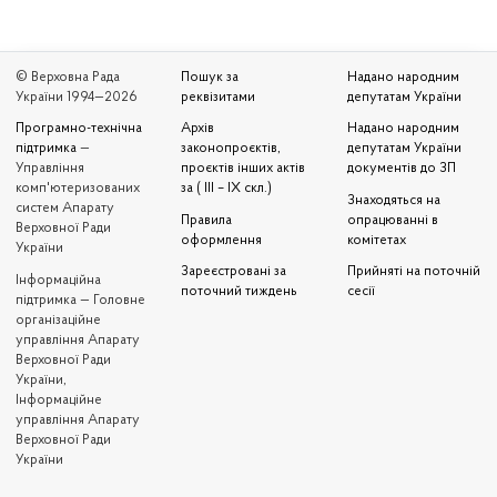
© Верховна Рада
Пошук за
Надано народним
України 1994—2026
реквізитами
депутатам України
Програмно-технічна
Архів
Надано народним
підтримка
—
законопроєктів,
депутатам України
Управління
проєктів інших актів
документів до ЗП
комп'ютеризованих
за ( III – IX скл.)
Знаходяться на
систем Апарату
Правила
опрацюванні в
Верховної Ради
оформлення
комітетах
України
Зареєстровані за
Прийняті на поточній
Iнформаційна
поточний тиждень
сесії
підтримка — Головне
організаційне
управління Апарату
Верховної Ради
України,
Інформаційне
управління Апарату
Верховної Ради
України