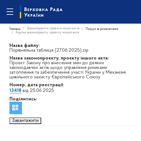
Законопроєкти, проєкти інших актів
Головна
Пошук за реквізитами
Картка законопроєкту, проєкту іншого акта
Назва файлу:
Порівняльна таблиця (27.06.2025).zip
Назва законопроєкту, проєкту іншого акта:
Проєкт Закону про внесення змін до деяких
законодавчих актів щодо управління ризиками
затоплення та забезпечення участі України у Механізмі
цивільного захисту Європейського Союзу
Номер, дата реєстрації:
13418
від 25.06.2025
Поділитись:
Завантажити