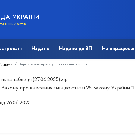
АДА УКРАЇНИ
и інших актів
єстровані
Надано
Надано до ЗП
На опрацюван
Картка законопроєкту, проєкту іншого акта
візитами
льна таблиця (27.06.2025).zip
Закону про внесення змін до статті 25 Закону України "П
ід 26.06.2025