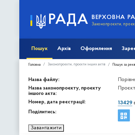
РАДА
ВЕРХОВНА Р
Законопроєкти, проєкт
Пошук
Архів
Оформлення
Заре
Законопроєкти, проєкти інших актів
Головна
Пошук за рек
Назва файлу:
Порівня
Назва законопроєкту, проєкту
Проєкт 
іншого акта:
Номер, дата реєстрації:
13429
в
Поділитись:
Завантажити