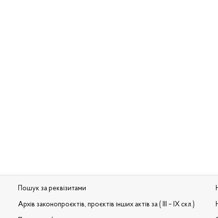
Пошук за реквізитами
Архів законопроєктів, проєктів інших актів за ( III – IX скл.)