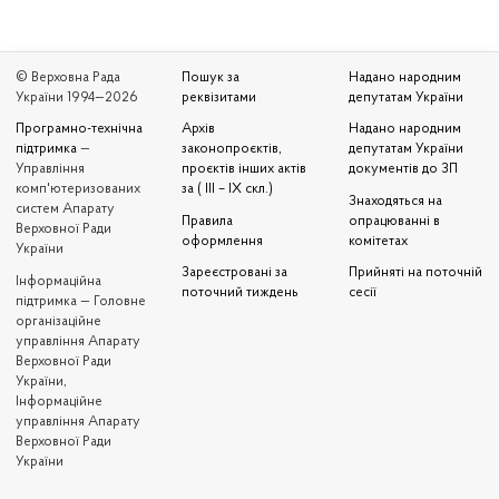
© Верховна Рада
Пошук за
Надано народним
України 1994—2026
реквізитами
депутатам України
Програмно-технічна
Архів
Надано народним
підтримка
—
законопроєктів,
депутатам України
Управління
проєктів інших актів
документів до ЗП
комп'ютеризованих
за ( III – IX скл.)
Знаходяться на
систем Апарату
Правила
опрацюванні в
Верховної Ради
оформлення
комітетах
України
Зареєстровані за
Прийняті на поточній
Iнформаційна
поточний тиждень
сесії
підтримка — Головне
організаційне
управління Апарату
Верховної Ради
України,
Інформаційне
управління Апарату
Верховної Ради
України