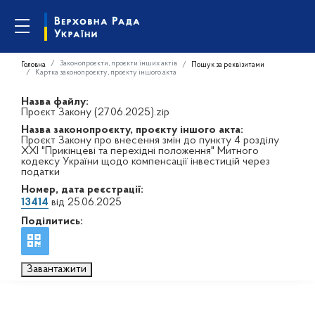
Законопроєкти, проєкти інших актів
Головна
Пошук за реквізитами
Картка законопроєкту, проєкту іншого акта
Назва файлу:
Проєкт Закону (27.06.2025).zip
Назва законопроєкту, проєкту іншого акта:
Проєкт Закону про внесення змін до пункту 4 розділу
XXI "Прикінцеві та перехідні положення" Митного
кодексу України щодо компенсації інвестицій через
податки
Номер, дата реєстрації:
13414
від 25.06.2025
Поділитись:
Завантажити