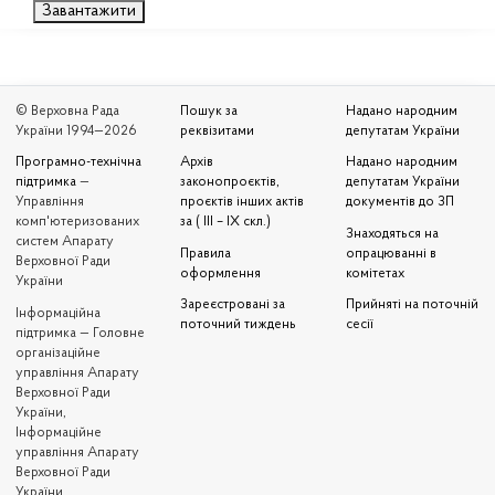
Завантажити
© Верховна Рада
Пошук за
Надано народним
України 1994—2026
реквізитами
депутатам України
Програмно-технічна
Архів
Надано народним
підтримка
—
законопроєктів,
депутатам України
Управління
проєктів інших актів
документів до ЗП
комп'ютеризованих
за ( III – IX скл.)
Знаходяться на
систем Апарату
Правила
опрацюванні в
Верховної Ради
оформлення
комітетах
України
Зареєстровані за
Прийняті на поточній
Iнформаційна
поточний тиждень
сесії
підтримка — Головне
організаційне
управління Апарату
Верховної Ради
України,
Інформаційне
управління Апарату
Верховної Ради
України