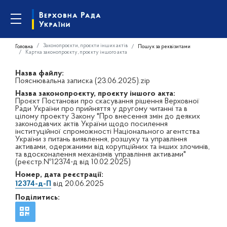
Законопроєкти, проєкти інших актів
Головна
Пошук за реквізитами
Картка законопроєкту, проєкту іншого акта
Назва файлу:
Пояснювальна записка (23.06.2025).zip
Назва законопроєкту, проєкту іншого акта:
Проєкт Постанови про скасування рішення Верховної
Ради України про прийняття у другому читанні та в
цілому проекту Закону "Про внесення змін до деяких
законодавчих актів України щодо посилення
інституційної спроможності Національного агентства
України з питань виявлення, розшуку та управління
активами, одержаними від корупційних та інших злочинів,
та вдосконалення механізмів управління активами"
(реєстр.№12374-д від 10.02.2025)
Номер, дата реєстрації:
12374-д-П
від 20.06.2025
Поділитись: