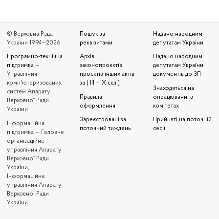
© Верховна Рада
Пошук за
Надано народним
України 1994—2026
реквізитами
депутатам України
Програмно-технічна
Архів
Надано народним
підтримка
—
законопроєктів,
депутатам України
Управління
проєктів інших актів
документів до ЗП
комп'ютеризованих
за ( III – IX скл.)
Знаходяться на
систем Апарату
Правила
опрацюванні в
Верховної Ради
оформлення
комітетах
України
Зареєстровані за
Прийняті на поточній
Iнформаційна
поточний тиждень
сесії
підтримка — Головне
організаційне
управління Апарату
Верховної Ради
України,
Інформаційне
управління Апарату
Верховної Ради
України