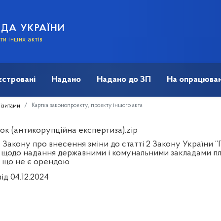
АДА УКРАЇНИ
и інших актів
єстровані
Надано
Надано до ЗП
На опрацюван
Картка законопроєкту, проєкту іншого акта
візитами
ок (антикорупційна експертиза).zip
 Закону про внесення зміни до статті 2 Закону України 
 щодо надання державними і комунальними закладами пла
, що не є орендою
ід 04.12.2024