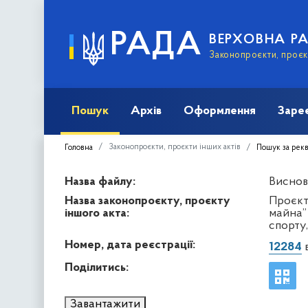
РАДА
ВЕРХОВНА Р
Законопроєкти, проєкт
Пошук
Архів
Оформлення
Заре
Законопроєкти, проєкти інших актів
Головна
Пошук за рек
Назва файлу:
Виснов
Назва законопроєкту, проєкту
Проєкт
іншого акта:
майна”
спорту
Номер, дата реєстрації:
12284
в
Поділитись:
Завантажити