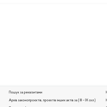
Пошук за реквізитами
Архів законопроєктів, проєктів інших актів за ( III – IX скл.)