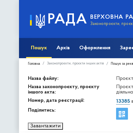
РАДА
ВЕРХОВНА Р
Законопроєкти, проєкт
Пошук
Архів
Оформлення
Заре
Законопроєкти, проєкти інших актів
Головна
Пошук за рек
Назва файлу:
Проєкт 
Назва законопроєкту, проєкту
Проєкт
іншого акта:
діяльно
Номер, дата реєстрації:
13385
в
Поділитись:
Завантажити