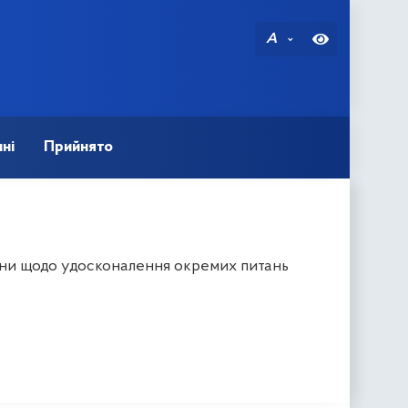
A
ні
Прийнято
їни щодо удосконалення окремих питань