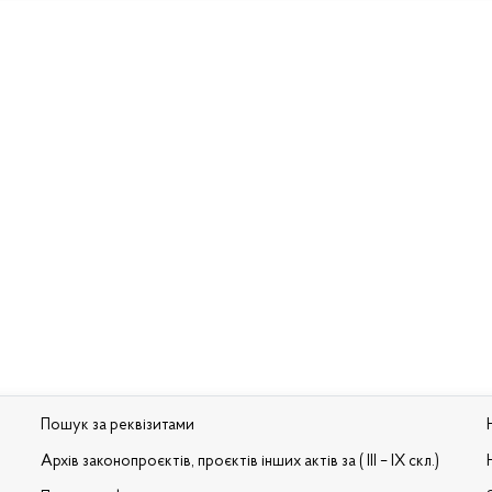
Пошук за реквізитами
Архів законопроєктів, проєктів інших актів за ( III – IX скл.)