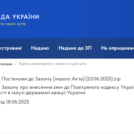
АДА УКРАЇНИ
и інших актів
єстровані
Надано
Надано до ЗП
На опрацюван
Картка законопроєкту, проєкту іншого акта
візитами
Постанови до Закону (іншого Акта) (23.06.2025).zip
 Закону про внесення змін до Повітряного кодексу Укра
сті в галузі державної авіації України
ід 18.06.2025