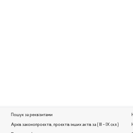
Пошук за реквізитами
Архів законопроєктів, проєктів інших актів за ( III – IX скл.)