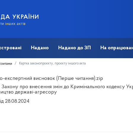
АДА УКРАЇНИ
и інших актів
єстровані
Надано
Надано до ЗП
На опрацюван
Картка законопроєкту, проєкту іншого акта
візитами
о-експертний висновок (Перше читання).zip
 Закону про внесення змін до Кримінального кодексу Укр
ицтво державі-агресору
ід 28.08.2024