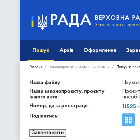
РАДА
ВЕРХОВНА Р
Законопроєкти, проєкт
Пошук
Архів
Оформлення
Заре
Законопроєкти, проєкти інших актів
Головна
Пошук за рек
Назва файлу:
Науков
Назва законопроєкту, проєкту
Проєкт
іншого акта:
пособн
Номер, дата реєстрації:
11525
в
Поділитись:
Завантажити