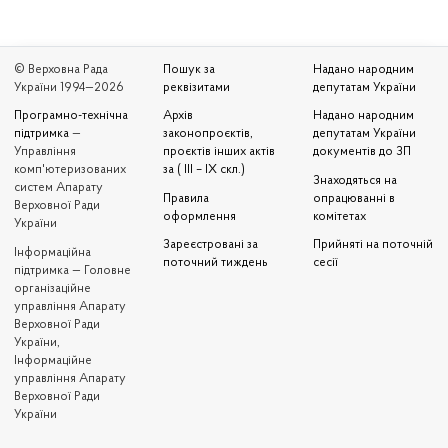
© Верховна Рада
Пошук за
Надано народним
України 1994—2026
реквізитами
депутатам України
Програмно-технічна
Архів
Надано народним
підтримка
—
законопроєктів,
депутатам України
Управління
проєктів інших актів
документів до ЗП
комп'ютеризованих
за ( III – IX скл.)
Знаходяться на
систем Апарату
Правила
опрацюванні в
Верховної Ради
оформлення
комітетах
України
Зареєстровані за
Прийняті на поточній
Iнформаційна
поточний тиждень
сесії
підтримка — Головне
організаційне
управління Апарату
Верховної Ради
України,
Інформаційне
управління Апарату
Верховної Ради
України