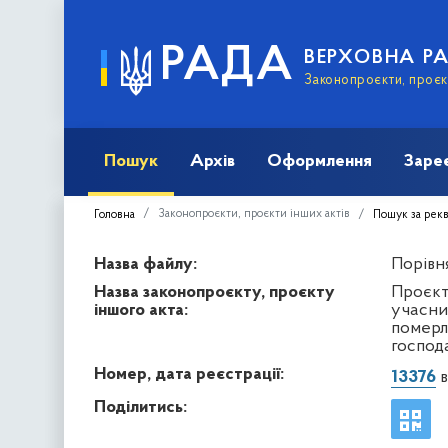
РАДА
ВЕРХОВНА Р
Законопроєкти, проєкт
Пошук
Архів
Оформлення
Заре
Законопроєкти, проєкти інших актів
Головна
Пошук за рек
Назва файлу:
Порівня
Назва законопроєкту, проєкту
Проєкт
іншого акта:
учасник
померл
господа
Номер, дата реєстрації:
13376
в
Поділитись: