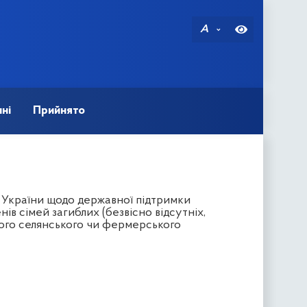
A
ні
Прийнято
 України щодо державної підтримки
нів сімей загиблих (безвісно відсутніх,
того селянського чи фермерського