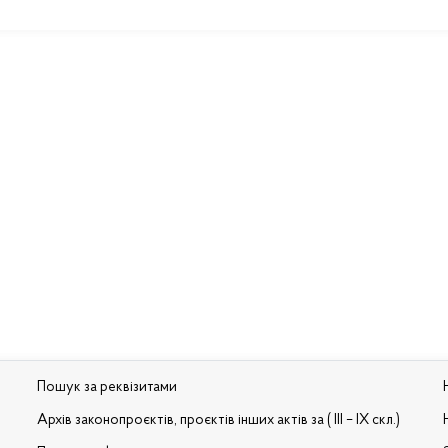
Пошук за реквізитами
Архів законопроєктів, проєктів інших актів за ( III – IX скл.)