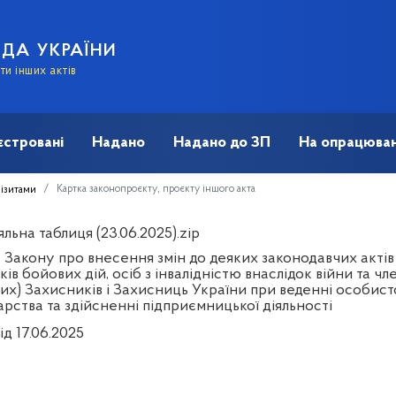
АДА УКРАЇНИ
и інших актів
єстровані
Надано
Надано до ЗП
На опрацюван
Картка законопроєкту, проєкту іншого акта
візитами
льна таблиця (23.06.2025).zip
 Закону про внесення змін до деяких законодавчих актів
ів бойових дій, осіб з інвалідністю внаслідок війни та чле
их) Захисників і Захисниць України при веденні особис
рства та здійсненні підприємницької діяльності
ід 17.06.2025