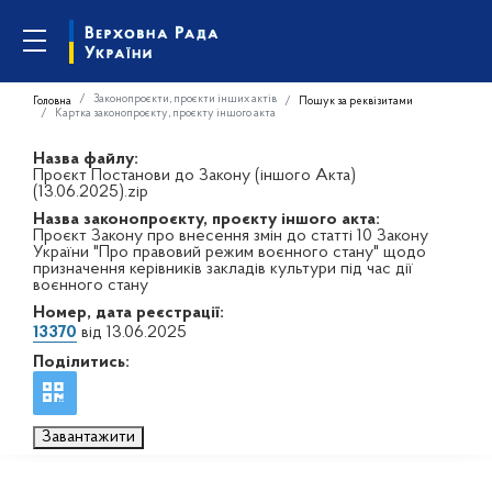
Законопроєкти, проєкти інших актів
Головна
Пошук за реквізитами
Картка законопроєкту, проєкту іншого акта
Назва файлу:
Проєкт Постанови до Закону (іншого Акта)
(13.06.2025).zip
Назва законопроєкту, проєкту іншого акта:
Проєкт Закону про внесення змін до статті 10 Закону
України "Про правовий режим воєнного стану" щодо
призначення керівників закладів культури під час дії
воєнного стану
Номер, дата реєстрації:
13370
від 13.06.2025
Поділитись:
Завантажити