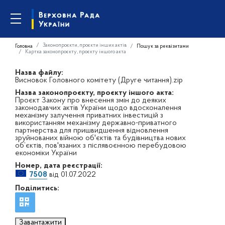
Законопроєкти, проєкти інших актів
Головна
Пошук за реквізитами
Картка законопроєкту, проєкту іншого акта
Назва файлу:
Висновок Головного комітету (Друге читання).zip
Назва законопроєкту, проєкту іншого акта:
Проєкт Закону про внесення змін до деяких
законодавчих актів України щодо вдосконалення
механізму залучення приватних інвестицій з
використанням механізму державно-приватного
партнерства для пришвидшення відновлення
зруйнованих війною об'єктів та будівництва нових
об’єктів, пов'язаних з післявоєнною перебудовою
економіки України
Номер, дата реєстрації:
7508
від 01.07.2022
Поділитись:
Завантажити