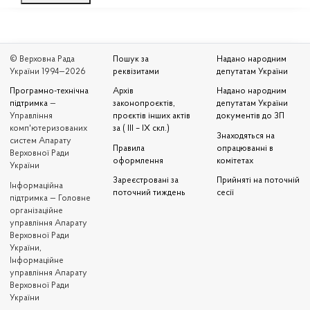
© Верховна Рада
Пошук за
Надано народним
України 1994—2026
реквізитами
депутатам України
Програмно-технічна
Архів
Надано народним
підтримка
—
законопроєктів,
депутатам України
Управління
проєктів інших актів
документів до ЗП
комп'ютеризованих
за ( III – IX скл.)
Знаходяться на
систем Апарату
Правила
опрацюванні в
Верховної Ради
оформлення
комітетах
України
Зареєстровані за
Прийняті на поточній
Iнформаційна
поточний тиждень
сесії
підтримка — Головне
організаційне
управління Апарату
Верховної Ради
України,
Інформаційне
управління Апарату
Верховної Ради
України