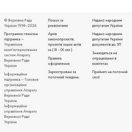
© Верховна Рада
Пошук за
Надано народним
України 1994—2026
реквізитами
депутатам України
Програмно-технічна
Архів
Надано народним
підтримка
—
законопроєктів,
депутатам України
Управління
проєктів інших актів
документів до ЗП
комп'ютеризованих
за ( III – IX скл.)
Знаходяться на
систем Апарату
Правила
опрацюванні в
Верховної Ради
оформлення
комітетах
України
Зареєстровані за
Прийняті на поточній
Iнформаційна
поточний тиждень
сесії
підтримка — Головне
організаційне
управління Апарату
Верховної Ради
України,
Інформаційне
управління Апарату
Верховної Ради
України