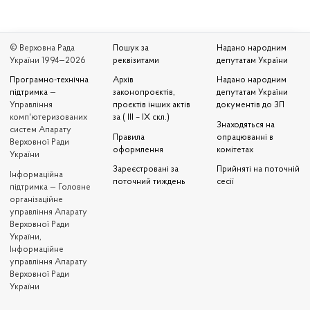
© Верховна Рада
Пошук за
Надано народним
України 1994—2026
реквізитами
депутатам України
Програмно-технічна
Архів
Надано народним
підтримка
—
законопроєктів,
депутатам України
Управління
проєктів інших актів
документів до ЗП
комп'ютеризованих
за ( III – IX скл.)
Знаходяться на
систем Апарату
Правила
опрацюванні в
Верховної Ради
оформлення
комітетах
України
Зареєстровані за
Прийняті на поточній
Iнформаційна
поточний тиждень
сесії
підтримка — Головне
організаційне
управління Апарату
Верховної Ради
України,
Інформаційне
управління Апарату
Верховної Ради
України