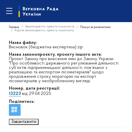
Законопроєкти, проєкти інших актів
Головна
Пошук за реквізитами
Картка законопроєкту, проєкту іншого акта
Назва файлу:
Висновок (бюджетна експертиза).zip
Назва законопроєкту, проєкту іншого акта:
Проєкт Закону про внесення змін до Закону України
"Про особливості державного регулювання діяльності
суб’єктів підприємницької діяльності, пов’язаної з
реалізацією та експортом лісоматеріалів" щодо
продовження строку мораторію на експорт
лісоматеріалів у необробленому вигляді
Номер, дата реєстрації:
13223
від 29.04.2025
Поділитись:
Завантажити