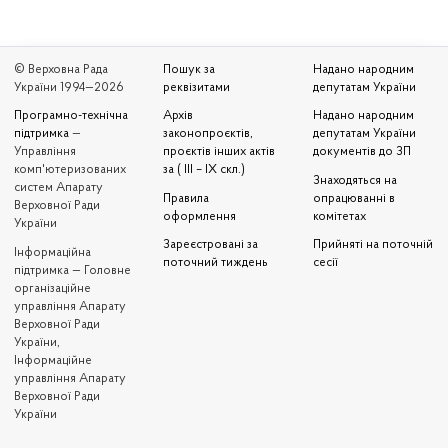
© Верховна Рада
Пошук за
Надано народним
України 1994—2026
реквізитами
депутатам України
Програмно-технічна
Архів
Надано народним
підтримка
—
законопроєктів,
депутатам України
Управління
проєктів інших актів
документів до ЗП
комп'ютеризованих
за ( III – IX скл.)
Знаходяться на
систем Апарату
Правила
опрацюванні в
Верховної Ради
оформлення
комітетах
України
Зареєстровані за
Прийняті на поточній
Iнформаційна
поточний тиждень
сесії
підтримка — Головне
організаційне
управління Апарату
Верховної Ради
України,
Інформаційне
управління Апарату
Верховної Ради
України