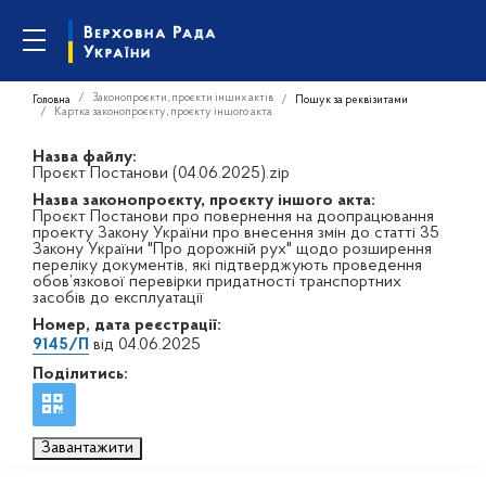
Законопроєкти, проєкти інших актів
Головна
Пошук за реквізитами
Картка законопроєкту, проєкту іншого акта
Назва файлу:
Проєкт Постанови (04.06.2025).zip
Назва законопроєкту, проєкту іншого акта:
Проєкт Постанови про повернення на доопрацювання
проекту Закону України про внесення змін до статті 35
Закону України "Про дорожній рух" щодо розширення
переліку документів, які підтверджують проведення
обов’язкової перевірки придатності транспортних
засобів до експлуатації
Номер, дата реєстрації:
9145/П
від 04.06.2025
Поділитись:
Завантажити