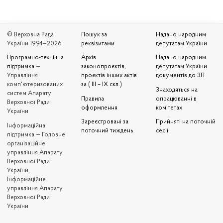
© Верховна Рада
Пошук за
Надано народним
України 1994—2026
реквізитами
депутатам України
Програмно-технічна
Архів
Надано народним
підтримка
—
законопроєктів,
депутатам України
Управління
проєктів інших актів
документів до ЗП
комп'ютеризованих
за ( III – IX скл.)
Знаходяться на
систем Апарату
Правила
опрацюванні в
Верховної Ради
оформлення
комітетах
України
Зареєстровані за
Прийняті на поточній
Iнформаційна
поточний тиждень
сесії
підтримка — Головне
організаційне
управління Апарату
Верховної Ради
України,
Інформаційне
управління Апарату
Верховної Ради
України