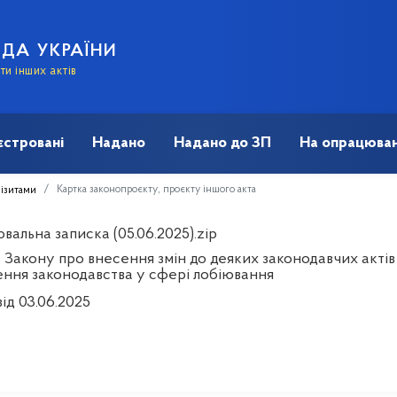
АДА УКРАЇНИ
и інших актів
єстровані
Надано
Надано до ЗП
На опрацюван
Картка законопроєкту, проєкту іншого акта
візитами
альна записка (05.06.2025).zip
 Закону про внесення змін до деяких законодавчих актів
ння законодавства у сфері лобіювання
ід 03.06.2025