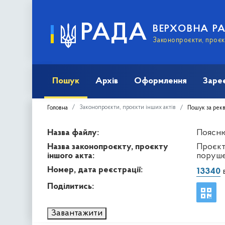
РАДА
ВЕРХОВНА Р
Законопроєкти, проєкт
Пошук
Архів
Оформлення
Заре
Законопроєкти, проєкти інших актів
Головна
Пошук за рек
Назва файлу:
Пояснюв
Назва законопроєкту, проєкту
Проєкт
іншого акта:
поруше
Номер, дата реєстрації:
13340
в
Поділитись:
Завантажити