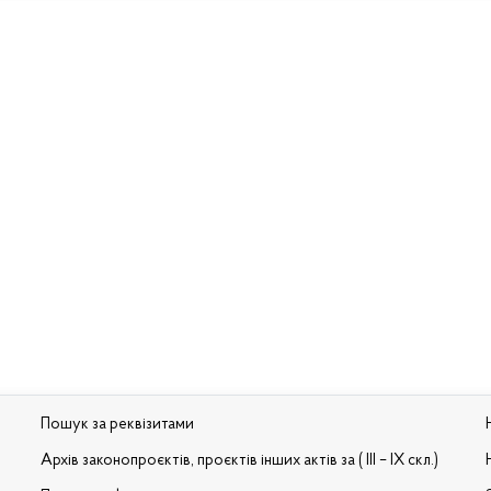
Пошук за реквізитами
Архів законопроєктів, проєктів інших актів за ( III – IX скл.)