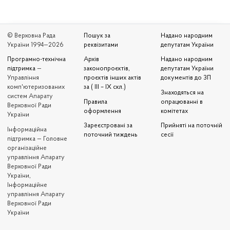
© Верховна Рада
Пошук за
Надано народним
України 1994—2026
реквізитами
депутатам України
Програмно-технічна
Архів
Надано народним
підтримка
—
законопроєктів,
депутатам України
Управління
проєктів інших актів
документів до ЗП
комп'ютеризованих
за ( III – IX скл.)
Знаходяться на
систем Апарату
Правила
опрацюванні в
Верховної Ради
оформлення
комітетах
України
Зареєстровані за
Прийняті на поточній
Iнформаційна
поточний тиждень
сесії
підтримка — Головне
організаційне
управління Апарату
Верховної Ради
України,
Інформаційне
управління Апарату
Верховної Ради
України