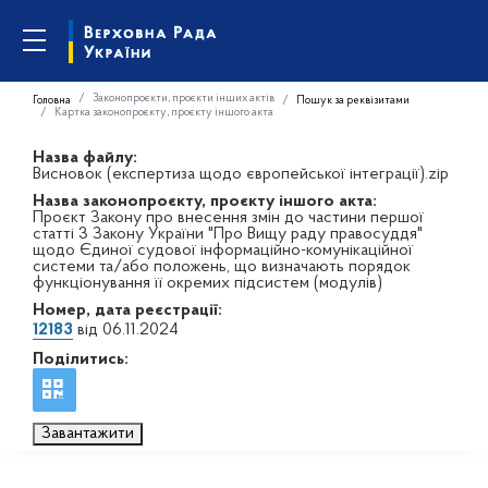
Законопроєкти, проєкти інших актів
Головна
Пошук за реквізитами
Картка законопроєкту, проєкту іншого акта
Назва файлу:
Висновок (експертиза щодо європейської інтеграції).zip
Назва законопроєкту, проєкту іншого акта:
Проєкт Закону про внесення змін до частини першої
статті 3 Закону України "Про Вищу раду правосуддя"
щодо Єдиної судової інформаційно-комунікаційної
системи та/або положень, що визначають порядок
функціонування її окремих підсистем (модулів)
Номер, дата реєстрації:
12183
від 06.11.2024
Поділитись:
Завантажити