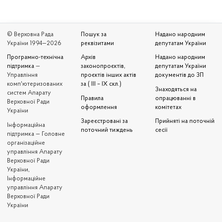
© Верховна Рада
Пошук за
Надано народним
України 1994—2026
реквізитами
депутатам України
Програмно-технічна
Архів
Надано народним
підтримка
—
законопроєктів,
депутатам України
Управління
проєктів інших актів
документів до ЗП
комп'ютеризованих
за ( III – IX скл.)
Знаходяться на
систем Апарату
Правила
опрацюванні в
Верховної Ради
оформлення
комітетах
України
Зареєстровані за
Прийняті на поточній
Iнформаційна
поточний тиждень
сесії
підтримка — Головне
організаційне
управління Апарату
Верховної Ради
України,
Інформаційне
управління Апарату
Верховної Ради
України