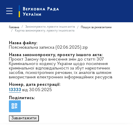
Законопроєкти, проєкти інших актів
Головна
Пошук за реквізитами
Картка законопроєкту, проєкту іншого акта
Назва файлу:
Пояснювальна записка (02.06.2025).zip
Назва законопроєкту, проєкту іншого акта:
Проєкт Закону про внесення змін до статті 307
Кримінального кодексу України щодо посилення
кримінальної відповідальності за збут наркотичних
засобів, психотропних речовин, їх аналогів шляхом
використання електронних інформаційних ресурсів
Номер, дата реєстрації:
13333
від 30.05.2025
Поділитись:
Завантажити