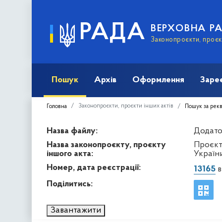
РАДА
ВЕРХОВНА Р
Законопроєкти, проєкт
Пошук
Архів
Оформлення
Заре
Законопроєкти, проєкти інших актів
Головна
Пошук за рек
Назва файлу:
Додато
Назва законопроєкту, проєкту
Проєкт 
іншого акта:
Україн
Номер, дата реєстрації:
13165
в
Поділитись:
Завантажити