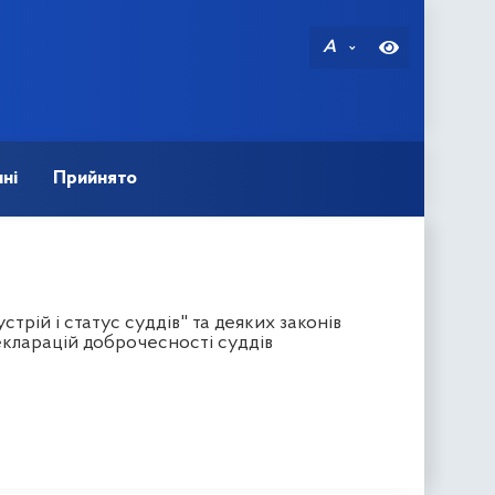
A
ні
Прийнято
рій і статус суддів" та деяких законів
кларацій доброчесності суддів