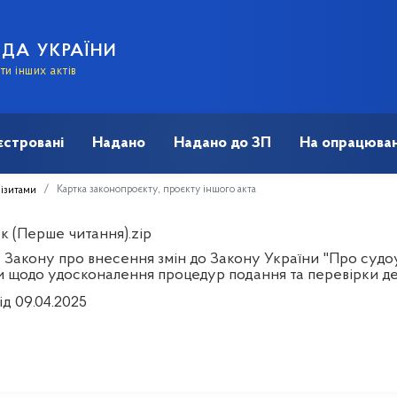
АДА УКРАЇНИ
и інших актів
єстровані
Надано
Надано до ЗП
На опрацюван
Картка законопроєкту, проєкту іншого акта
візитами
к (Перше читання).zip
Закону про внесення змін до Закону України "Про судоуст
и щодо удосконалення процедур подання та перевірки де
ід 09.04.2025