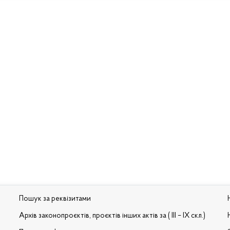
Пошук за реквізитами
Архів законопроєктів, проєктів інших актів за ( III – IX скл.)