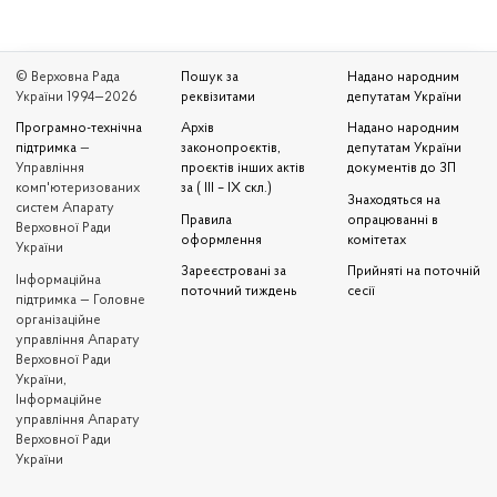
© Верховна Рада
Пошук за
Надано народним
України 1994—2026
реквізитами
депутатам України
Програмно-технічна
Архів
Надано народним
підтримка
—
законопроєктів,
депутатам України
Управління
проєктів інших актів
документів до ЗП
комп'ютеризованих
за ( III – IX скл.)
Знаходяться на
систем Апарату
Правила
опрацюванні в
Верховної Ради
оформлення
комітетах
України
Зареєстровані за
Прийняті на поточній
Iнформаційна
поточний тиждень
сесії
підтримка — Головне
організаційне
управління Апарату
Верховної Ради
України,
Інформаційне
управління Апарату
Верховної Ради
України