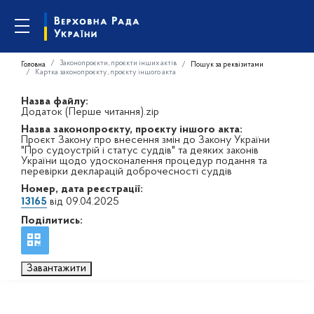
Законопроєкти, проєкти інших актів
Головна
Пошук за реквізитами
Картка законопроєкту, проєкту іншого акта
Назва файлу:
Додаток (Перше читання).zip
Назва законопроєкту, проєкту іншого акта:
Проєкт Закону про внесення змін до Закону України
"Про судоустрій і статус суддів" та деяких законів
України щодо удосконалення процедур подання та
перевірки декларацій доброчесності суддів
Номер, дата реєстрації:
13165
від 09.04.2025
Поділитись:
Завантажити