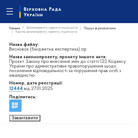
Законопроєкти, проєкти інших актів
Головна
Пошук за реквізитами
Картка законопроєкту, проєкту іншого акта
Назва файлу:
Висновок (бюджетна експертиза).zip
Назва законопроєкту, проєкту іншого акта:
Проєкт Закону про внесення змін до статті 122 Кодексу
України про адміністративні правопорушення щодо
посилення відповідальності за порушення прав осіб з
інвалідністю
Номер, дата реєстрації:
12444
від 27.01.2025
Поділитись:
Завантажити