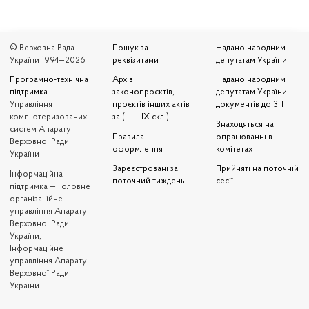
© Верховна Рада
Пошук за
Надано народним
України 1994—2026
реквізитами
депутатам України
Програмно-технічна
Архів
Надано народним
підтримка
—
законопроєктів,
депутатам України
Управління
проєктів інших актів
документів до ЗП
комп'ютеризованих
за ( III – IX скл.)
Знаходяться на
систем Апарату
Правила
опрацюванні в
Верховної Ради
оформлення
комітетах
України
Зареєстровані за
Прийняті на поточній
Iнформаційна
поточний тиждень
сесії
підтримка — Головне
організаційне
управління Апарату
Верховної Ради
України,
Інформаційне
управління Апарату
Верховної Ради
України