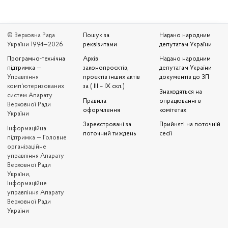
© Верховна Рада
Пошук за
Надано народним
України 1994—2026
реквізитами
депутатам України
Програмно-технічна
Архів
Надано народним
підтримка
—
законопроєктів,
депутатам України
Управління
проєктів інших актів
документів до ЗП
комп'ютеризованих
за ( III – IX скл.)
Знаходяться на
систем Апарату
Правила
опрацюванні в
Верховної Ради
оформлення
комітетах
України
Зареєстровані за
Прийняті на поточній
Iнформаційна
поточний тиждень
сесії
підтримка — Головне
організаційне
управління Апарату
Верховної Ради
України,
Інформаційне
управління Апарату
Верховної Ради
України