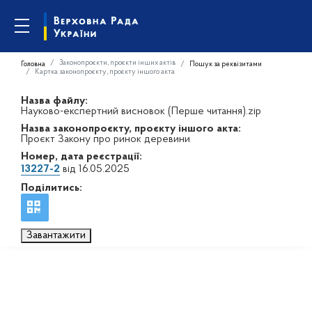
Законопроєкти, проєкти інших актів
Головна
Пошук за реквізитами
Картка законопроєкту, проєкту іншого акта
Назва файлу:
Науково-експертний висновок (Перше читання).zip
Назва законопроєкту, проєкту іншого акта:
Проєкт Закону про ринок деревини
Номер, дата реєстрації:
13227-2
від 16.05.2025
Поділитись:
Завантажити