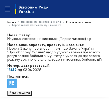
Законопроєкти, проєкти інших актів
Головна
Пошук за реквізитами
Картка законопроєкту, проєкту іншого акта
Назва файлу:
Науково-експертний висновок (Перше читання).zip
Назва законопроєкту, проєкту іншого акта:
Проєкт Закону про внесення змін до Закону України
"Про оборону України" щодо удосконалення правового
регулювання бойового імунітету в умовах дії правового
режиму воєнного стану та ведення воєнних, бойових дій
Номер, дата реєстрації:
13149
від 03.04.2025
Поділитись:
Завантажити