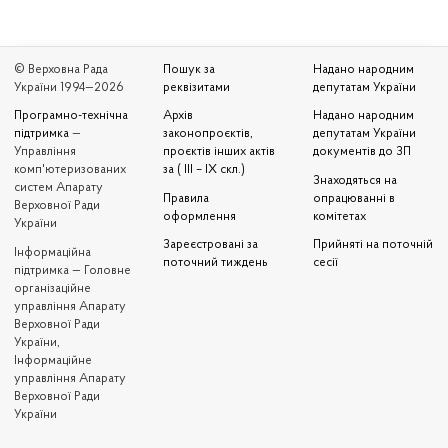
© Верховна Рада
Пошук за
Надано народним
України 1994—2026
реквізитами
депутатам України
Програмно-технічна
Архів
Надано народним
підтримка
—
законопроєктів,
депутатам України
Управління
проєктів інших актів
документів до ЗП
комп'ютеризованих
за ( III – IX скл.)
Знаходяться на
систем Апарату
Правила
опрацюванні в
Верховної Ради
оформлення
комітетах
України
Зареєстровані за
Прийняті на поточній
Iнформаційна
поточний тиждень
сесії
підтримка — Головне
організаційне
управління Апарату
Верховної Ради
України,
Інформаційне
управління Апарату
Верховної Ради
України