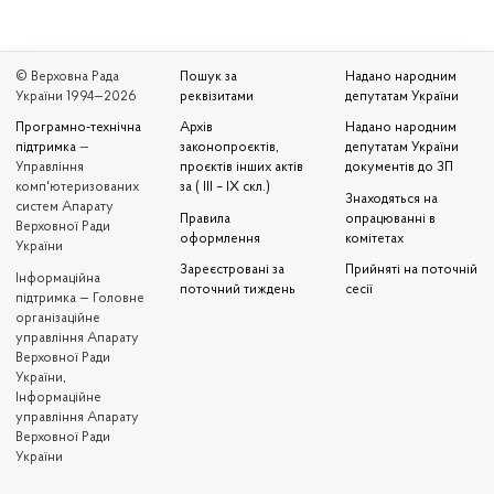
© Верховна Рада
Пошук за
Надано народним
України 1994—2026
реквізитами
депутатам України
Програмно-технічна
Архів
Надано народним
підтримка
—
законопроєктів,
депутатам України
Управління
проєктів інших актів
документів до ЗП
комп'ютеризованих
за ( III – IX скл.)
Знаходяться на
систем Апарату
Правила
опрацюванні в
Верховної Ради
оформлення
комітетах
України
Зареєстровані за
Прийняті на поточній
Iнформаційна
поточний тиждень
сесії
підтримка — Головне
організаційне
управління Апарату
Верховної Ради
України,
Інформаційне
управління Апарату
Верховної Ради
України