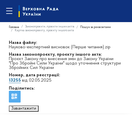
Законопроєкти, проєкти інших актів
Головна
Пошук за реквізитами
Картка законопроєкту, проєкту іншого акта
Назва файлу:
Науково-експертний висновок (Перше читання).zip
Назва законопроєкту, проєкту іншого акта:
Проєкт Закону про внесення змін до Закону України
"Про Збройні Сили України" щодо уточнення структури
Збройних Сил України
Номер, дата реєстрації:
13255
від 02.05.2025
Поділитись:
Завантажити