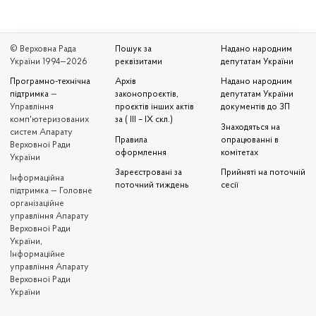
© Верховна Рада
Пошук за
Надано народним
України 1994—2026
реквізитами
депутатам України
Програмно-технічна
Архів
Надано народним
підтримка
—
законопроєктів,
депутатам України
Управління
проєктів інших актів
документів до ЗП
комп'ютеризованих
за ( III – IX скл.)
Знаходяться на
систем Апарату
Правила
опрацюванні в
Верховної Ради
оформлення
комітетах
України
Зареєстровані за
Прийняті на поточній
Iнформаційна
поточний тиждень
сесії
підтримка — Головне
організаційне
управління Апарату
Верховної Ради
України,
Інформаційне
управління Апарату
Верховної Ради
України