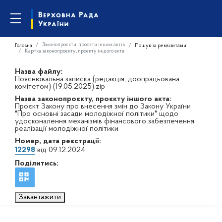
Законопроєкти, проєкти інших актів
Головна
Пошук за реквізитами
Картка законопроєкту, проєкту іншого акта
Назва файлу:
Пояснювальна записка (редакція, доопрацьована
комітетом) (19.05.2025).zip
Назва законопроєкту, проєкту іншого акта:
Проєкт Закону про внесення змін до Закону України
"Про основні засади молодіжної політики" щодо
удосконалення механізмів фінансового забезпечення
реалізації молодіжної політики
Номер, дата реєстрації:
12298
від 09.12.2024
Поділитись:
Завантажити