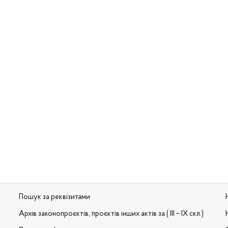
Пошук за реквізитами
Архів законопроєктів, проєктів інших актів за ( III – IX скл.)