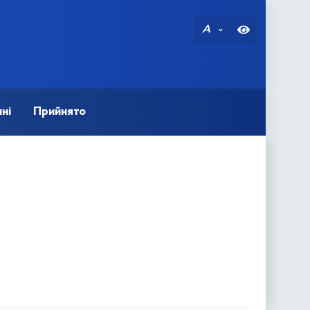
A
ні
Прийнято