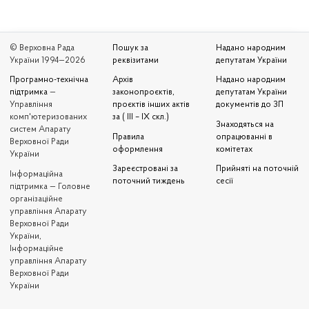
© Верховна Рада
Пошук за
Надано народним
України 1994—2026
реквізитами
депутатам України
Програмно-технічна
Архів
Надано народним
підтримка
—
законопроєктів,
депутатам України
Управління
проєктів інших актів
документів до ЗП
комп'ютеризованих
за ( III – IX скл.)
Знаходяться на
систем Апарату
Правила
опрацюванні в
Верховної Ради
оформлення
комітетах
України
Зареєстровані за
Прийняті на поточній
Iнформаційна
поточний тиждень
сесії
підтримка — Головне
організаційне
управління Апарату
Верховної Ради
України,
Інформаційне
управління Апарату
Верховної Ради
України