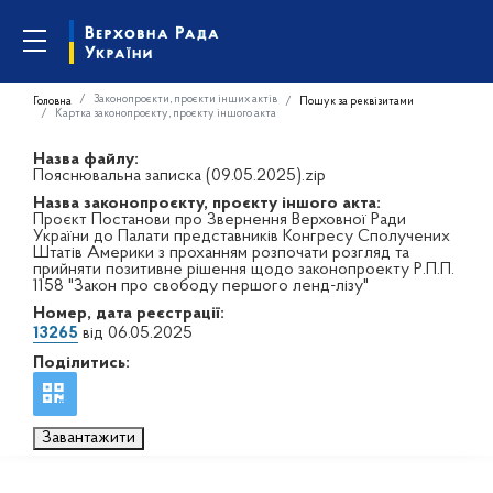
Законопроєкти, проєкти інших актів
Головна
Пошук за реквізитами
Картка законопроєкту, проєкту іншого акта
Назва файлу:
Пояснювальна записка (09.05.2025).zip
Назва законопроєкту, проєкту іншого акта:
Проєкт Постанови про Звернення Верховної Ради
України до Палати представників Конгресу Сполучених
Штатів Америки з проханням розпочати розгляд та
прийняти позитивне рішення щодо законопроекту Р.П.П.
1158 "Закон про свободу першого ленд-лізу"
Номер, дата реєстрації:
13265
від 06.05.2025
Поділитись:
Завантажити