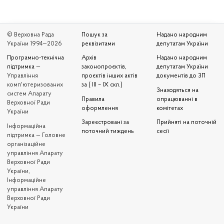
© Верховна Рада
Пошук за
Надано народним
України 1994—2026
реквізитами
депутатам України
Програмно-технічна
Архів
Надано народним
підтримка
—
законопроєктів,
депутатам України
Управління
проєктів інших актів
документів до ЗП
комп'ютеризованих
за ( III – IX скл.)
Знаходяться на
систем Апарату
Правила
опрацюванні в
Верховної Ради
оформлення
комітетах
України
Зареєстровані за
Прийняті на поточній
Iнформаційна
поточний тиждень
сесії
підтримка — Головне
організаційне
управління Апарату
Верховної Ради
України,
Інформаційне
управління Апарату
Верховної Ради
України