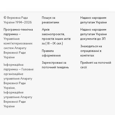
© Верховна Рада
Пошук за
Надано народним
України 1994—2026
реквізитами
депутатам України
Програмно-технічна
Архів
Надано народним
підтримка
—
законопроєктів,
депутатам України
Управління
проєктів інших актів
документів до ЗП
комп'ютеризованих
за ( III – IX скл.)
Знаходяться на
систем Апарату
Правила
опрацюванні в
Верховної Ради
оформлення
комітетах
України
Зареєстровані за
Прийняті на поточній
Iнформаційна
поточний тиждень
сесії
підтримка — Головне
організаційне
управління Апарату
Верховної Ради
України,
Інформаційне
управління Апарату
Верховної Ради
України