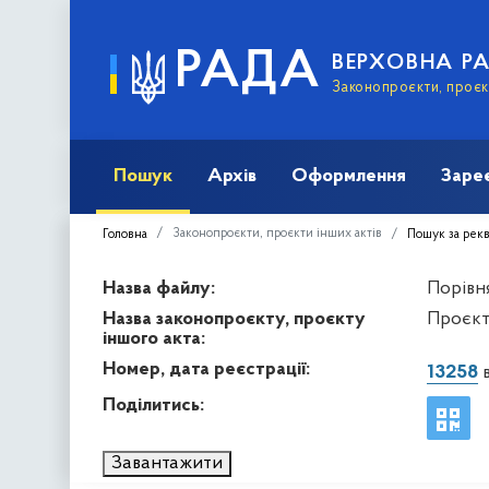
РАДА
ВЕРХОВНА Р
Законопроєкти, проєкт
Пошук
Архів
Оформлення
Заре
Законопроєкти, проєкти інших актів
Головна
Пошук за рек
Назва файлу:
Порівня
Назва законопроєкту, проєкту
Проєкт
іншого акта:
Номер, дата реєстрації:
13258
в
Поділитись:
Завантажити