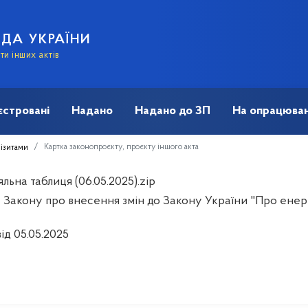
АДА УКРАЇНИ
и інших актів
єстровані
Надано
Надано до ЗП
На опрацюван
Картка законопроєкту, проєкту іншого акта
візитами
льна таблиця (06.05.2025).zip
 Закону про внесення змін до Закону України "Про енер
ід 05.05.2025