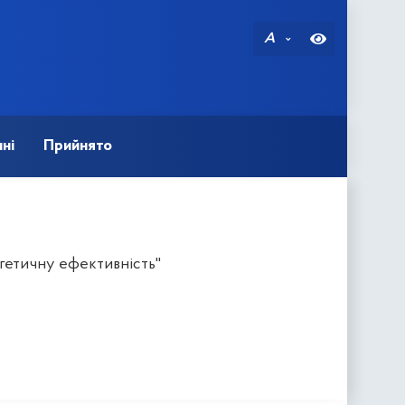
A
ні
Прийнято
гетичну ефективність"