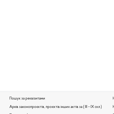
Пошук за реквізитами
Архів законопроєктів, проєктів інших актів за ( III – IX скл.)