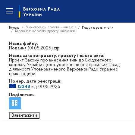
Законопроєкти, проєкти інших актів
Головна
Пошук за реквізитами
Картка законопроєкту, проєкту іншого акта
Назва файлу:
Подання (01.05.2025).zip
Назва законопроєкту, проєкту іншого акта:
Проєкт Закону про внесення змін до Бюджетного
кодексу України щодо удосконалення правових засад
діяльності Уповноваженого Верховної Ради України з
прав людини
Номер, дата реєстрації:
13248
від 01.05.2025
Поділитись:
Завантажити