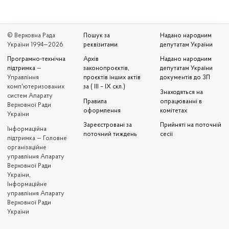
© Верховна Рада
Пошук за
Надано народним
України 1994—2026
реквізитами
депутатам України
Програмно-технічна
Архів
Надано народним
підтримка
—
законопроєктів,
депутатам України
Управління
проєктів інших актів
документів до ЗП
комп'ютеризованих
за ( III – IX скл.)
Знаходяться на
систем Апарату
Правила
опрацюванні в
Верховної Ради
оформлення
комітетах
України
Зареєстровані за
Прийняті на поточній
Iнформаційна
поточний тиждень
сесії
підтримка — Головне
організаційне
управління Апарату
Верховної Ради
України,
Інформаційне
управління Апарату
Верховної Ради
України