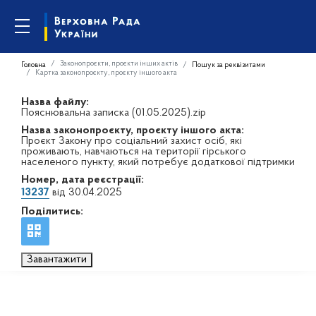
Законопроєкти, проєкти інших актів
Головна
Пошук за реквізитами
Картка законопроєкту, проєкту іншого акта
Назва файлу:
Пояснювальна записка (01.05.2025).zip
Назва законопроєкту, проєкту іншого акта:
Проєкт Закону про соціальний захист осіб, які
проживають, навчаються на території гірського
населеного пункту, який потребує додаткової підтримки
Номер, дата реєстрації:
13237
від 30.04.2025
Поділитись:
Завантажити