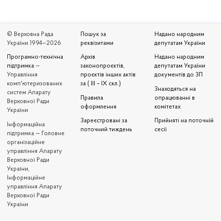
© Верховна Рада
Пошук за
Надано народним
України 1994—2026
реквізитами
депутатам України
Програмно-технічна
Архів
Надано народним
підтримка
—
законопроєктів,
депутатам України
Управління
проєктів інших актів
документів до ЗП
комп'ютеризованих
за ( III – IX скл.)
Знаходяться на
систем Апарату
Правила
опрацюванні в
Верховної Ради
оформлення
комітетах
України
Зареєстровані за
Прийняті на поточній
Iнформаційна
поточний тиждень
сесії
підтримка — Головне
організаційне
управління Апарату
Верховної Ради
України,
Інформаційне
управління Апарату
Верховної Ради
України