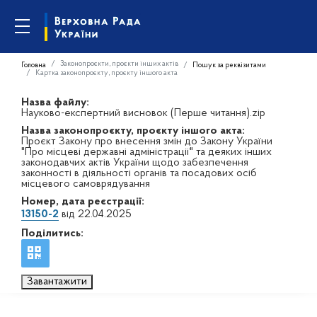
Законопроєкти, проєкти інших актів
Головна
Пошук за реквізитами
Картка законопроєкту, проєкту іншого акта
Назва файлу:
Науково-експертний висновок (Перше читання).zip
Назва законопроєкту, проєкту іншого акта:
Проєкт Закону про внесення змін до Закону України
"Про місцеві державні адміністрації" та деяких інших
законодавчих актів України щодо забезпечення
законності в діяльності органів та посадових осіб
місцевого самоврядування
Номер, дата реєстрації:
13150-2
від 22.04.2025
Поділитись:
Завантажити