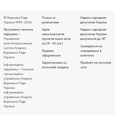
© Верховна Рада
Пошук за
Надано народним
України 1994—2026
реквізитами
депутатам України
Програмно-технічна
Архів
Надано народним
підтримка
—
законопроєктів,
депутатам України
Управління
проєктів інших актів
документів до ЗП
комп'ютеризованих
за ( III – IX скл.)
Знаходяться на
систем Апарату
Правила
опрацюванні в
Верховної Ради
оформлення
комітетах
України
Зареєстровані за
Прийняті на поточній
Iнформаційна
поточний тиждень
сесії
підтримка — Головне
організаційне
управління Апарату
Верховної Ради
України,
Інформаційне
управління Апарату
Верховної Ради
України