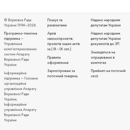
© Верховна Рада
Пошук за
Надано народним
України 1994—2026
реквізитами
депутатам України
Програмно-технічна
Архів
Надано народним
підтримка
—
законопроєктів,
депутатам України
Управління
проєктів інших актів
документів до ЗП
комп'ютеризованих
за ( III – IX скл.)
Знаходяться на
систем Апарату
Правила
опрацюванні в
Верховної Ради
оформлення
комітетах
України
Зареєстровані за
Прийняті на поточній
Iнформаційна
поточний тиждень
сесії
підтримка — Головне
організаційне
управління Апарату
Верховної Ради
України,
Інформаційне
управління Апарату
Верховної Ради
України