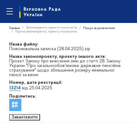
Законопроєкти, проєкти інших актів
Головна
Пошук за реквізитами
Картка законопроєкту, проєкту іншого акта
Назва файлу:
Пояснювальна записка (28.04.2025).zip
Назва законопроєкту, проєкту іншого акта:
Проєкт Закону про внесення змін до статті 28 Закону
України "Про загальнообов'язкове державне пенсійне
страхування" щодо збільшення розміру мінімальної
пенсії за віком
Номер, дата реєстрації:
13214
від 25.04.2025
Поділитись:
Завантажити