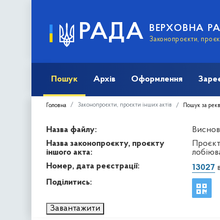
РАДА
ВЕРХОВНА Р
Законопроєкти, проєкт
Пошук
Архів
Оформлення
Заре
Законопроєкти, проєкти інших актів
Головна
Пошук за рек
Назва файлу:
Виснов
Назва законопроєкту, проєкту
Проєкт
іншого акта:
лобіюв
Номер, дата реєстрації:
13027
в
Поділитись:
Завантажити