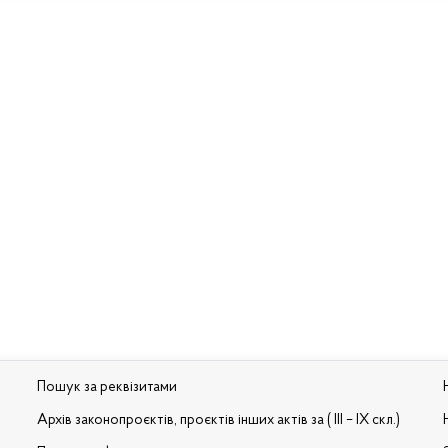
Пошук за реквізитами
Архів законопроєктів, проєктів інших актів за ( III – IX скл.)