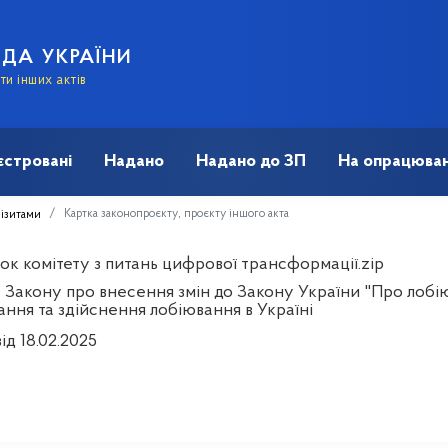
АДА УКРАЇНИ
и інших актів
єстровані
Надано
Надано до ЗП
На опрацюван
Картка законопроєкту, проєкту іншого акта
візитами
ок комітету з питань цифрової трансформації.zip
 Закону про внесення змін до Закону України "Про лобію
ання та здійснення лобіювання в Україні
ід 18.02.2025