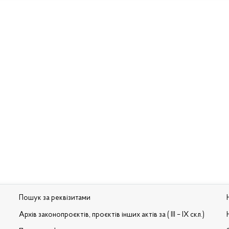
Пошук за реквізитами
Архів законопроєктів, проєктів інших актів за ( III – IX скл.)