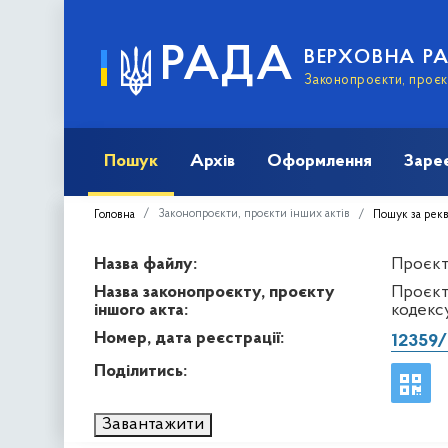
РАДА
ВЕРХОВНА Р
Законопроєкти, проєкт
Пошук
Архів
Оформлення
Заре
Законопроєкти, проєкти інших актів
Головна
Пошук за рек
Назва файлу:
Проєкт 
Назва законопроєкту, проєкту
Проєкт
іншого акта:
кодекс
Номер, дата реєстрації:
12359
Поділитись:
Завантажити