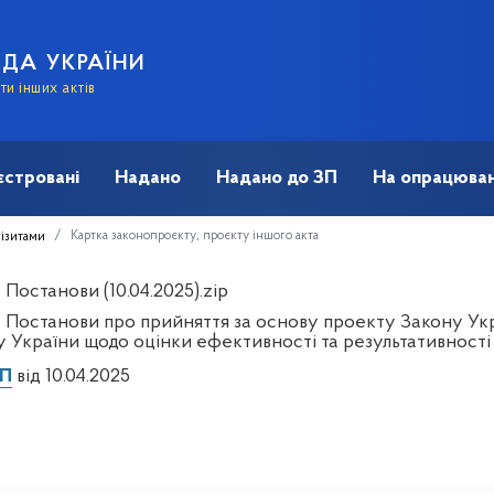
АДА УКРАЇНИ
и інших актів
єстровані
Надано
Надано до ЗП
На опрацюван
Картка законопроєкту, проєкту іншого акта
візитами
Постанови (10.04.2025).zip
 Постанови про прийняття за основу проекту Закону Укр
у України щодо оцінки ефективності та результативності 
/П
від 10.04.2025