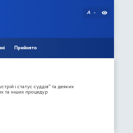
A
ні
Прийнято
трій і статус суддів" та деяких
х та інших процедур