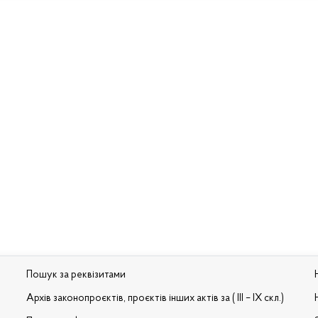
Пошук за реквізитами
Архів законопроєктів, проєктів інших актів за ( III – IX скл.)