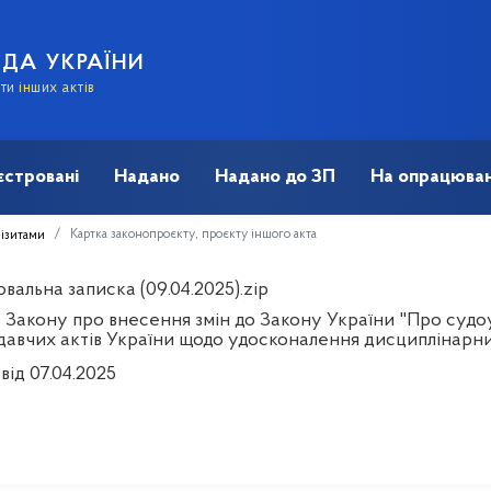
АДА УКРАЇНИ
и інших актів
єстровані
Надано
Надано до ЗП
На опрацюван
Картка законопроєкту, проєкту іншого акта
візитами
альна записка (09.04.2025).zip
Закону про внесення змін до Закону України "Про судоус
давчих актів України щодо удосконалення дисциплінарни
від 07.04.2025