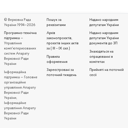
© Верховна Рада
Пошук за
Надано народним
України 1994—2026
реквізитами
депутатам України
Програмно-технічна
Архів
Надано народним
підтримка
—
законопроєктів,
депутатам України
Управління
проєктів інших актів
документів до ЗП
комп'ютеризованих
за ( III – IX скл.)
Знаходяться на
систем Апарату
Правила
опрацюванні в
Верховної Ради
оформлення
комітетах
України
Зареєстровані за
Прийняті на поточній
Iнформаційна
поточний тиждень
сесії
підтримка — Головне
організаційне
управління Апарату
Верховної Ради
України,
Інформаційне
управління Апарату
Верховної Ради
України