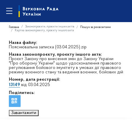
Законопроєкти, проєкти інших актів
Головна
Пошук за реквізитами
Картка законопроєкту, проєкту іншого акта
Назва файлу:
Пояснювальна записка (03.04.2025).zip
Назва законопроєкту, проєкту іншого акта:
Проєкт Закону про внесення змін до Закону України
"Про оборону України" щодо удосконалення правового
регулювання бойового імунітету в умовах дії правового
режиму воєнного стану та ведення воєнних, бойових дій
Номер, дата реєстрації:
13149
від 03.04.2025
Поділитись:
Завантажити